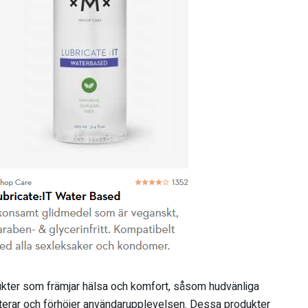
ukter som främjar hälsa och komfort, såsom hudvänliga
terar och förhöjer användarupplevelsen. Dessa produkter