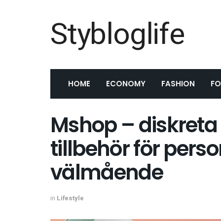
Stybloglife
HOME
ECONOMY
FASHION
F
Mshop – diskreta
tillbehör för pers
välmående
in
Lifestyle