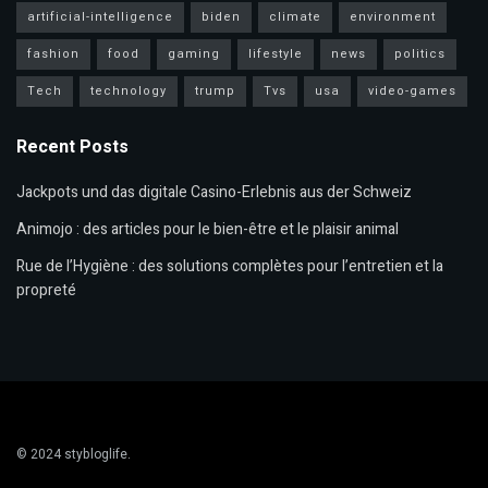
artificial-intelligence
biden
climate
environment
fashion
food
gaming
lifestyle
news
politics
Tech
technology
trump
Tvs
usa
video-games
Recent Posts
Jackpots und das digitale Casino-Erlebnis aus der Schweiz
Animojo : des articles pour le bien-être et le plaisir animal
Rue de l’Hygiène : des solutions complètes pour l’entretien et la
propreté
© 2024
stybloglife
.