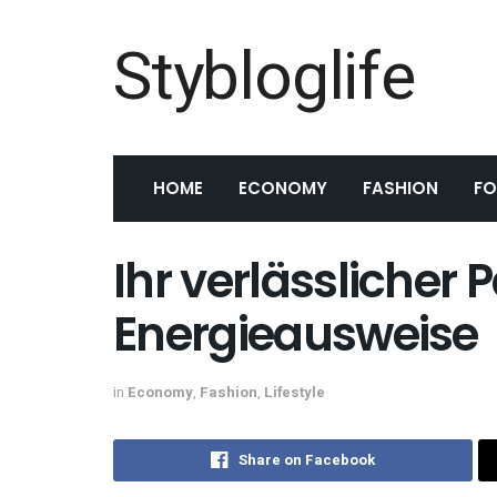
Stybloglife
HOME
ECONOMY
FASHION
F
Ihr verlässlicher P
Energieausweise
in
Economy
,
Fashion
,
Lifestyle
Share on Facebook