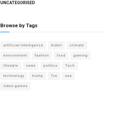
UNCATEGORISED
Browse by Tags
artificial-intelligence
biden
climate
environment
fashion
food
gaming
lifestyle
news
politics
Tech
technology
trump
Tvs
usa
video-games