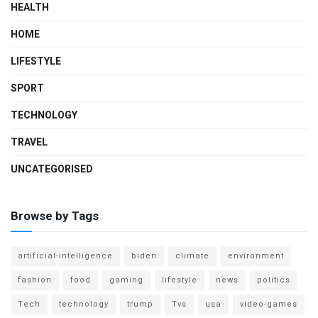
HEALTH
HOME
LIFESTYLE
SPORT
TECHNOLOGY
TRAVEL
UNCATEGORISED
Browse by Tags
artificial-intelligence
biden
climate
environment
fashion
food
gaming
lifestyle
news
politics
Tech
technology
trump
Tvs
usa
video-games