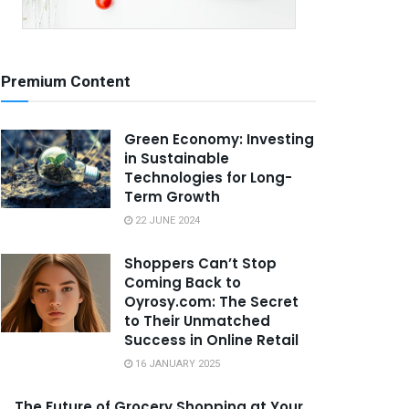
Premium Content
Green Economy: Investing
in Sustainable
Technologies for Long-
Term Growth
22 JUNE 2024
Shoppers Can’t Stop
Coming Back to
Oyrosy.com: The Secret
to Their Unmatched
Success in Online Retail
16 JANUARY 2025
The Future of Grocery Shopping at Your