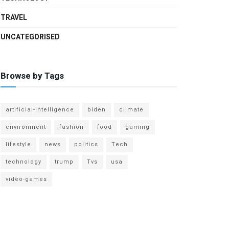
TRAVEL
UNCATEGORISED
Browse by Tags
artificial-intelligence
biden
climate
environment
fashion
food
gaming
lifestyle
news
politics
Tech
technology
trump
Tvs
usa
video-games