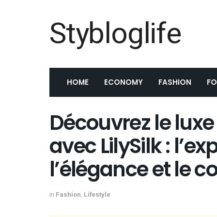
Stybloglife
HOME
ECONOMY
FASHION
F
Découvrez le luxe 
avec LilySilk : l’e
l’élégance et le c
in
Fashion
,
Lifestyle