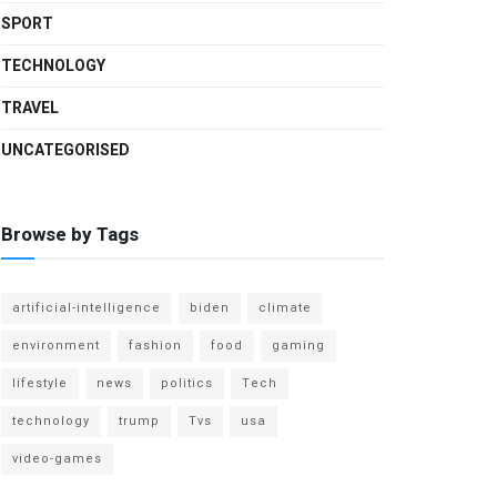
SPORT
TECHNOLOGY
TRAVEL
UNCATEGORISED
Browse by Tags
artificial-intelligence
biden
climate
environment
fashion
food
gaming
lifestyle
news
politics
Tech
technology
trump
Tvs
usa
video-games