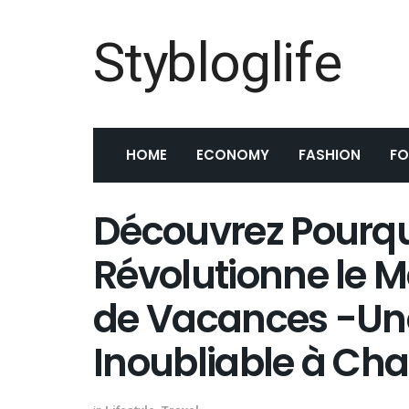
Stybloglife
HOME
ECONOMY
FASHION
F
Découvrez Pourqu
Révolutionne le M
de Vacances -Un
Inoubliable à Cha