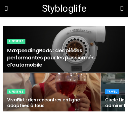
Stybloglife
LIFESTYLE
MaxpeedingRods : des pièces
performantes pour les passionnés
d’automobile
LIFESTYLE
TRAVEL
VivaFlirt : des rencontres en ligne
Circle Lin
adaptées à tous
admirer la 