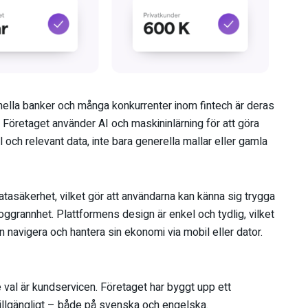
onella banker och många konkurrenter inom fintech är deras
Företaget använder AI och maskininlärning för att göra
 och relevant data, inte bara generella mallar eller gamla
tasäkerhet, vilket gör att användarna kan känna sig trygga
ggrannhet. Plattformens design är enkel och tydlig, vilket
n navigera och hantera sin ekonomi via mobil eller dator.
nde val är kundservicen. Företaget har byggt upp ett
illgängligt – både på svenska och engelska.