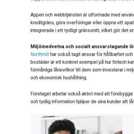
Appen och webbtjänsten är utformade med användar
kreditgräns, göra överföringar eller öppna ett sparko
integrerade i ett tydligt gränssnitt, vilket gör det 
Miljömedvetna och socialt ansvarstagande lö
Northmill
har också tagit ansvar för hållbarhet och
bostäder är ett konkret exempel på hur fintech kan
förmånliga lånevillkor till dem som investerar i mi
och ekonomisk hushållning.
Företaget arbetar också aktivt med att förebygg
och tydlig information hjälper de sina kunder att lå