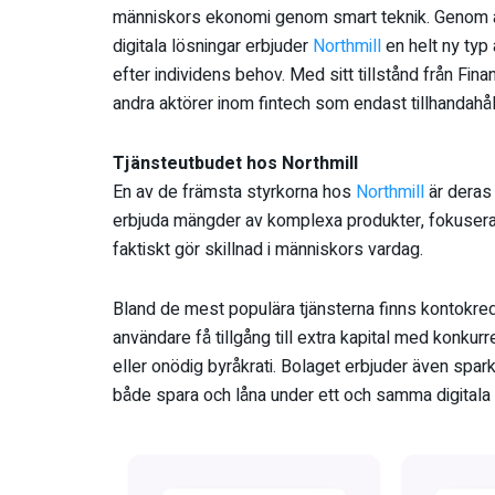
människors ekonomi genom smart teknik. Genom a
digitala lösningar erbjuder
Northmill
en helt ny typ
efter individens behov. Med sitt tillstånd från Fi
andra aktörer inom fintech som endast tillhandahål
Tjänsteutbudet hos Northmill
En av de främsta styrkorna hos
Northmill
är deras 
erbjuda mängder av komplexa produkter, fokuserar
faktiskt gör skillnad i människors vardag.
Bland de mest populära tjänsterna finns kontokred
användare få tillgång till extra kapital med konkurr
eller onödig byråkrati. Bolaget erbjuder även spark
både spara och låna under ett och samma digitala 