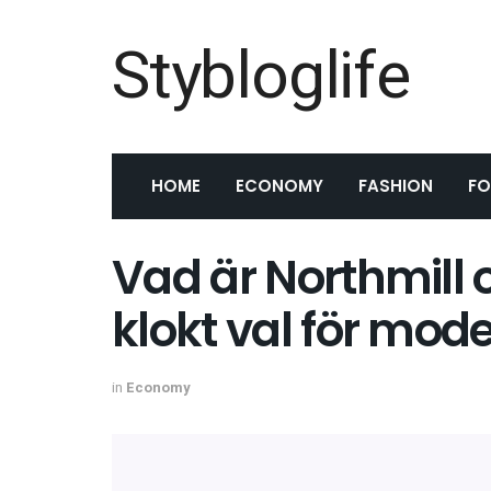
Stybloglife
HOME
ECONOMY
FASHION
F
Vad är Northmill o
klokt val för mo
in
Economy