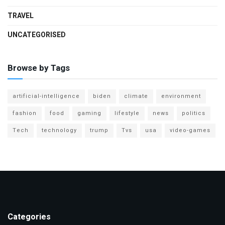
TRAVEL
UNCATEGORISED
Browse by Tags
artificial-intelligence
biden
climate
environment
fashion
food
gaming
lifestyle
news
politics
Tech
technology
trump
Tvs
usa
video-games
Categories