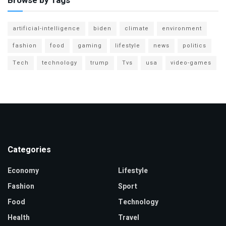
Browse by Tags
artificial-intelligence
biden
climate
environment
fashion
food
gaming
lifestyle
news
politics
Tech
technology
trump
Tvs
usa
video-games
Categories
Economy
Lifestyle
Fashion
Sport
Food
Technology
Health
Travel