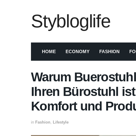
Stybloglife
HOME
ECONOMY
FASHION
FO
Warum Buerostuhl2
Ihren Bürostuhl ist
Komfort und Produk
in
Fashion
,
Lifestyle