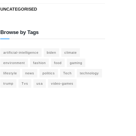
UNCATEGORISED
Browse by Tags
artificial-intelligence
biden
climate
environment
fashion
food
gaming
lifestyle
news
politics
Tech
technology
trump
Tvs
usa
video-games