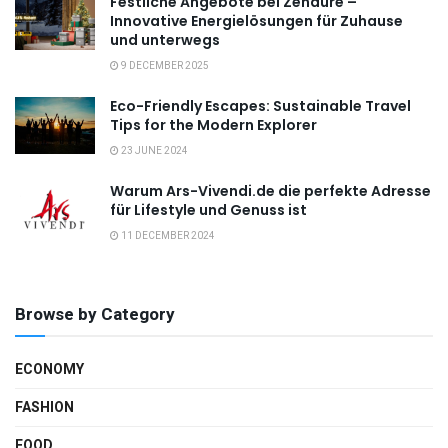
Festliche Angebote bei Zendure –
Innovative Energie­lösungen für Zuhause
und unterwegs
9 DECEMBER 2025
Eco-Friendly Escapes: Sustainable Travel
Tips for the Modern Explorer
23 JUNE 2024
Warum Ars-Vivendi.de die perfekte Adresse
für Lifestyle und Genuss ist
11 DECEMBER 2024
Browse by Category
ECONOMY
FASHION
FOOD