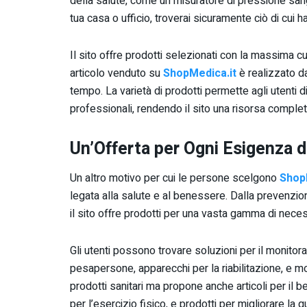
della salute, come un misuratore di pressione san
tua casa o ufficio, troverai sicuramente ciò di cui h
Il sito offre prodotti selezionati con la massima c
articolo venduto su
ShopMedica.it
è realizzato da
tempo. La varietà di prodotti permette agli utenti 
professionali, rendendo il sito una risorsa completa 
Un’Offerta per Ogni Esigenza 
Un altro motivo per cui le persone scelgono
Shop
legata alla salute e al benessere. Dalla prevenzione
il sito offre prodotti per una vasta gamma di neces
Gli utenti possono trovare soluzioni per il monitor
pesapersone, apparecchi per la riabilitazione, e mol
prodotti sanitari ma propone anche articoli per il b
per l’esercizio fisico, e prodotti per migliorare la q