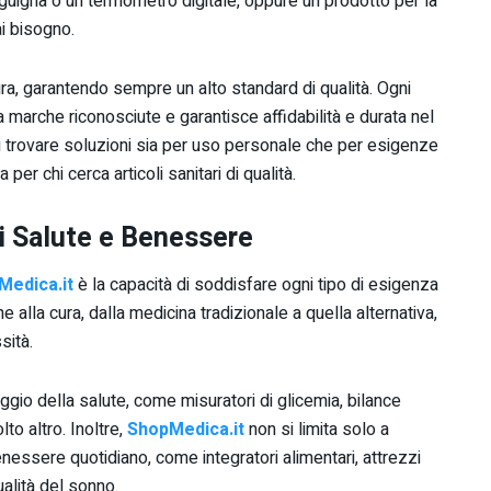
guigna o un termometro digitale, oppure un prodotto per la
ai bisogno.
ura, garantendo sempre un alto standard di qualità. Ogni
 marche riconosciute e garantisce affidabilità e durata nel
di trovare soluzioni sia per uso personale che per esigenze
per chi cerca articoli sanitari di qualità.
di Salute e Benessere
Medica.it
è la capacità di soddisfare ogni tipo di esigenza
 alla cura, dalla medicina tradizionale a quella alternativa,
sità.
aggio della salute, come misuratori di glicemia, bilance
to altro. Inoltre,
ShopMedica.it
non si limita solo a
enessere quotidiano, come integratori alimentari, attrezzi
ualità del sonno.