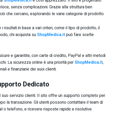
cui
ShopMedica.it
è così apprezzato. Il sito è progettato
eloce, senza complicazioni. Grazie alla struttura ben
ciò che cercano, esplorando le varie categorie di prodotto.
isultati in base a vari criteri, come il tipo di prodotto, il
 modo, chi acquista su
ShopMedica.it
può fare scelte
icure e garantite, con carte di credito, PayPal e altri metodi
hi. La sicurezza online è una priorità per
ShopMedica.it
,
i e finanziarie dei suoi clienti.
Supporto Dedicato
l suo servizio clienti. Il sito offre un supporto completo per
opo la transazione. Gli utenti possono contattare il team di
 o telefono, e ricevere risposte rapide e risolutive.