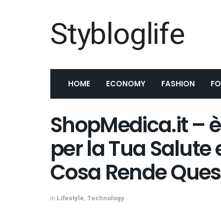
Stybloglife
HOME
ECONOMY
FASHION
F
ShopMedica.it – è 
per la Tua Salute 
Cosa Rende Quest
in
Lifestyle
,
Technology