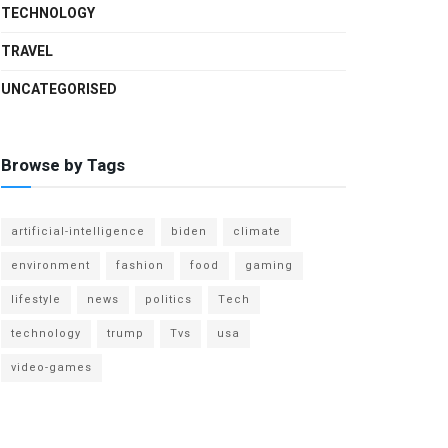
TECHNOLOGY
TRAVEL
UNCATEGORISED
Browse by Tags
artificial-intelligence
biden
climate
environment
fashion
food
gaming
lifestyle
news
politics
Tech
technology
trump
Tvs
usa
video-games