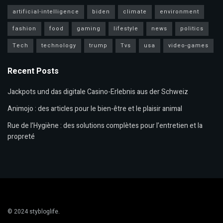
artificial-intelligence
biden
climate
environment
fashion
food
gaming
lifestyle
news
politics
Tech
technology
trump
Tvs
usa
video-games
Recent Posts
Jackpots und das digitale Casino-Erlebnis aus der Schweiz
Animojo : des articles pour le bien-être et le plaisir animal
Rue de l’Hygiène : des solutions complètes pour l’entretien et la
propreté
© 2024
stybloglife
.