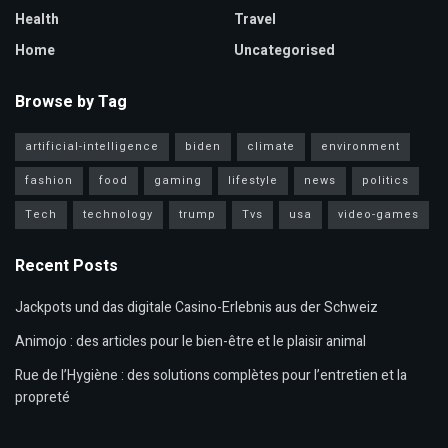
Health
Travel
Home
Uncategorised
Browse by Tag
artificial-intelligence
biden
climate
environment
fashion
food
gaming
lifestyle
news
politics
Tech
technology
trump
Tvs
usa
video-games
Recent Posts
Jackpots und das digitale Casino-Erlebnis aus der Schweiz
Animojo : des articles pour le bien-être et le plaisir animal
Rue de l’Hygiène : des solutions complètes pour l’entretien et la
propreté