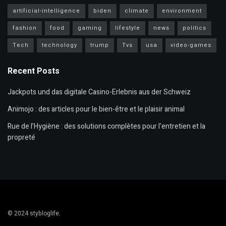
artificial-intelligence
biden
climate
environment
fashion
food
gaming
lifestyle
news
politics
Tech
technology
trump
Tvs
usa
video-games
Recent Posts
Jackpots und das digitale Casino-Erlebnis aus der Schweiz
Animojo : des articles pour le bien-être et le plaisir animal
Rue de l’Hygiène : des solutions complètes pour l’entretien et la
propreté
© 2024
stybloglife
.