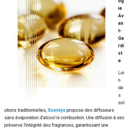
og
ie
Av
an
t-
Ga
rdi
st
e
Loi
n
de
s
sol
utions traditionnelles,
Scentys
propose des diffuseurs
sans évaporation d’alcool ni combustion. Une diffusion à sec
préserve l’intégrité des fragrances, garantissant une