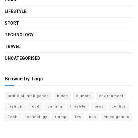
LIFESTYLE
SPORT
TECHNOLOGY
TRAVEL
UNCATEGORISED
Browse by Tags
artificial-intelligence
biden
climate
environment
fashion
food
gaming
lifestyle
news
politics
Tech
technology
trump
Tvs
usa
video-games