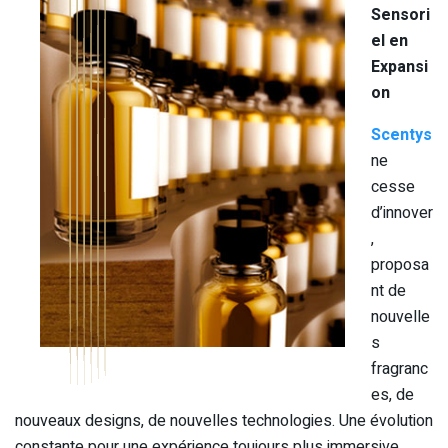
Sensori
el en
Expansi
on
Scentys
ne
cesse
d’innover
,
proposa
nt de
nouvelle
s
fragranc
es, de
nouveaux designs, de nouvelles technologies. Une évolution
constante pour une expérience toujours plus immersive.