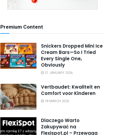
Premium Content
Snickers Dropped Mini Ice
Cream Bars—So I Tried
Every Single One,
Obviously
21 JANUARY 2026
Vertbaudet: Kwaliteit en
Comfort voor Kinderen
18 MARCH 2026
Dlaczego Warto
Zakupywać na
Flexispot.pl – Przewaga