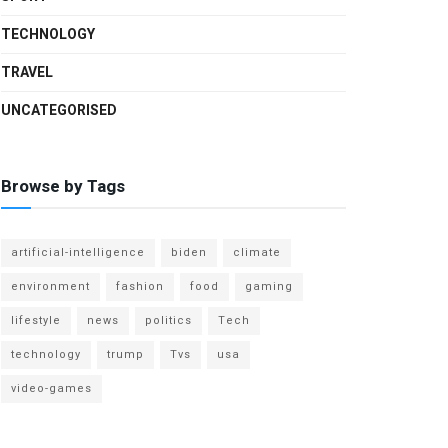
TECHNOLOGY
TRAVEL
UNCATEGORISED
Browse by Tags
artificial-intelligence
biden
climate
environment
fashion
food
gaming
lifestyle
news
politics
Tech
technology
trump
Tvs
usa
video-games