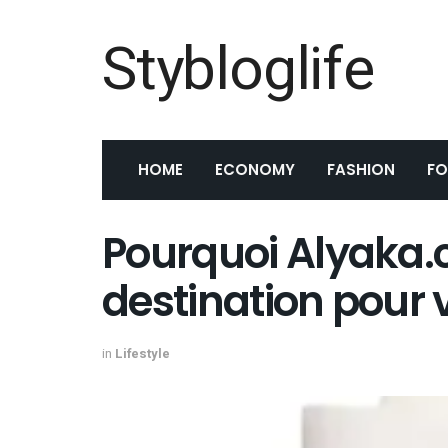
Stybloglife
HOME
ECONOMY
FASHION
F
Pourquoi Alyaka.c
destination pour 
in
Lifestyle