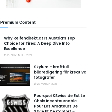
Premium Content
Why Reifendirekt.at Is Austria’s Top
Choice for Tires: A Deep Dive Into
Excellence
25 NOVEMBER 2024
Skylum – kraftfull
bildredigering för kreativa
fotografer
22 MARCH 2026
Pourquoi KSwiss.de Est Le
Choix Incontournable
Pour Les Amateurs De
Style Et De Confort –