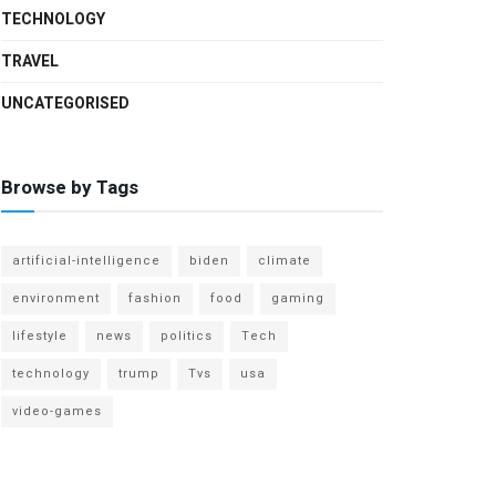
TECHNOLOGY
TRAVEL
UNCATEGORISED
Browse by Tags
artificial-intelligence
biden
climate
environment
fashion
food
gaming
lifestyle
news
politics
Tech
technology
trump
Tvs
usa
video-games