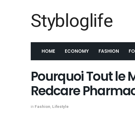
Stybloglife
HOME
ECONOMY
FASHION
F
Pourquoi Tout le
Redcare Pharmaci
in
Fashion
,
Lifestyle