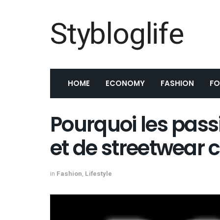
Stybloglife
HOME
ECONOMY
FASHION
F
Pourquoi les pas
et de streetwear 
in
Fashion
,
Lifestyle