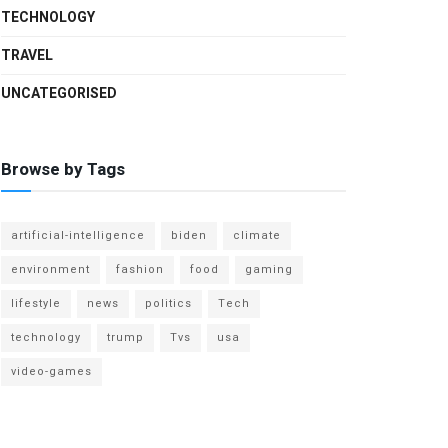
TECHNOLOGY
TRAVEL
UNCATEGORISED
Browse by Tags
artificial-intelligence
biden
climate
environment
fashion
food
gaming
lifestyle
news
politics
Tech
technology
trump
Tvs
usa
video-games