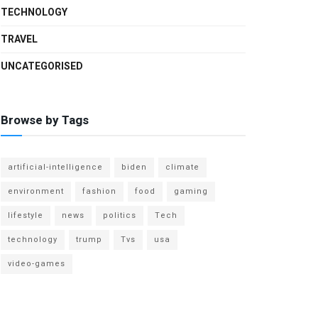
TECHNOLOGY
TRAVEL
UNCATEGORISED
Browse by Tags
artificial-intelligence
biden
climate
environment
fashion
food
gaming
lifestyle
news
politics
Tech
technology
trump
Tvs
usa
video-games