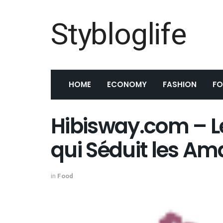
Stybloglife
HOME
ECONOMY
FASHION
F
Hibisway.com – 
qui Séduit les A
in
Food