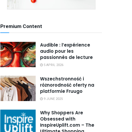
Premium Content
Audible : l’expérience
audio pour les
passionnés de lecture
5 APRIL 2026
Wszechstronność i
różnorodność oferty na
platformie Fruugo
9 JUNE 2025
Why Shoppers Are
Obsessed with
InspireUplift.com – The
Ultimate Shopping