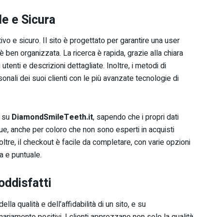
le e Sicura
itivo e sicuro. Il sito è progettato per garantire una user
 ben organizzata. La ricerca è rapida, grazie alla chiara
utenti e descrizioni dettagliate. Inoltre, i metodi di
onali dei suoi clienti con le più avanzate tecnologie di
a su
DiamondSmileTeeth.it
, sapendo che i propri dati
ue, anche per coloro che non sono esperti in acquisti
ltre, il checkout è facile da completare, con varie opzioni
 e puntuale.
oddisfatti
lla qualità e dell’affidabilità di un sito, e su
nariamente positivi. I clienti apprezzano non solo la qualità