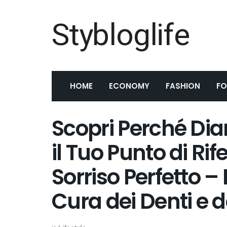
Stybloglife
HOME
ECONOMY
FASHION
F
Scopri Perché Di
il Tuo Punto di Ri
Sorriso Perfetto –
Cura dei Denti e d