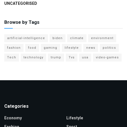
UNCATEGORISED
Browse by Tags
artificial-intelligence
biden
climate
environment
fashion
food
gaming
lifestyle
news
politics
Tech
technology
trump
Tvs
usa
video-games
Categories
Economy
Lifestyle
Fashion
Sport