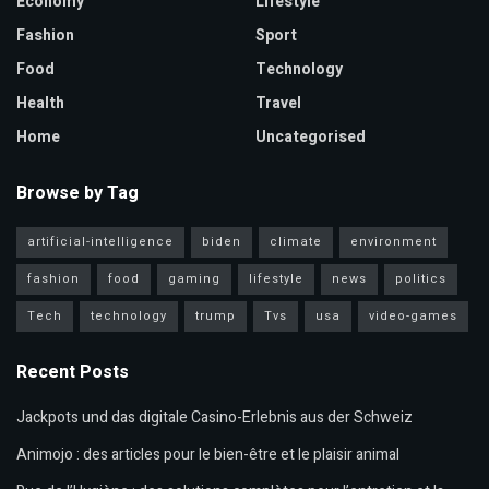
Economy
Lifestyle
Fashion
Sport
Food
Technology
Health
Travel
Home
Uncategorised
Browse by Tag
artificial-intelligence
biden
climate
environment
fashion
food
gaming
lifestyle
news
politics
Tech
technology
trump
Tvs
usa
video-games
Recent Posts
Jackpots und das digitale Casino-Erlebnis aus der Schweiz
Animojo : des articles pour le bien-être et le plaisir animal