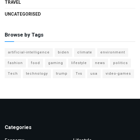
TRAVEL
UNCATEGORISED
Browse by Tags
artificial-intelligence
biden
climate
environment
fashion
food
gaming
lifestyle
news
politics
Tech
technology
trump
Tvs
usa
video-games
Categories