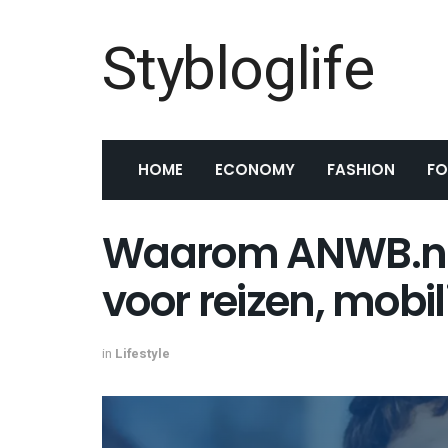
Stybloglife
HOME
ECONOMY
FASHION
F
Waarom ANWB.nl e
voor reizen, mobilit
in
Lifestyle