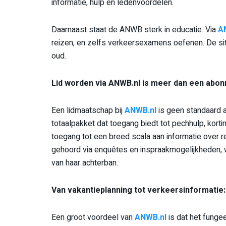
informatie, hulp en ledenvoordelen.
Daarnaast staat de ANWB sterk in educatie. Via
A
reizen, en zelfs verkeersexamens oefenen. De sit
oud.
Lid worden via ANWB.nl is meer dan een abo
Een lidmaatschap bij
ANWB.nl
is geen standaard a
totaalpakket dat toegang biedt tot pechhulp, korti
toegang tot een breed scala aan informatie over r
gehoord via enquêtes en inspraakmogelijkheden, w
van haar achterban.
Van vakantieplanning tot verkeersinformatie:
Een groot voordeel van
ANWB.nl
is dat het fungee