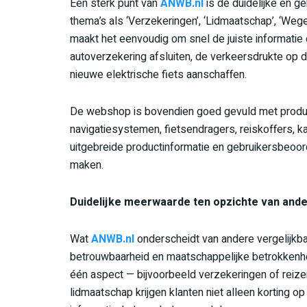
Een sterk punt van
ANWB.nl
is de duidelijke en g
thema’s als ‘Verzekeringen’, ‘Lidmaatschap’, ‘Wege
maakt het eenvoudig om snel de juiste informatie o
autoverzekering afsluiten, de verkeersdrukte op d
nieuwe elektrische fiets aanschaffen.
De webshop is bovendien goed gevuld met producten 
navigatiesystemen, fietsendragers, reiskoffers, k
uitgebreide productinformatie en gebruikersbeoor
maken.
Duidelijke meerwaarde ten opzichte van and
Wat
ANWB.nl
onderscheidt van andere vergelijkb
betrouwbaarheid en maatschappelijke betrokkenhei
één aspect — bijvoorbeeld verzekeringen of reize
lidmaatschap krijgen klanten niet alleen korting 