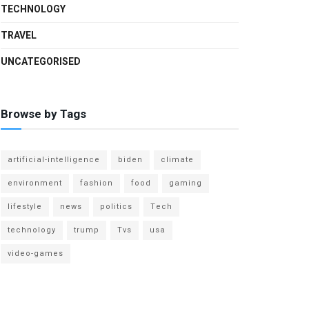
TECHNOLOGY
TRAVEL
UNCATEGORISED
Browse by Tags
artificial-intelligence
biden
climate
environment
fashion
food
gaming
lifestyle
news
politics
Tech
technology
trump
Tvs
usa
video-games