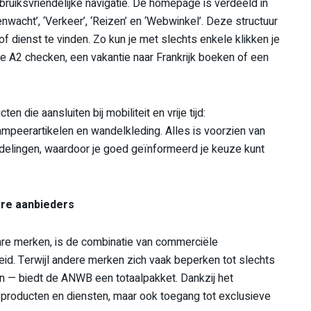
ebruiksvriendelijke navigatie. De homepage is verdeeld in
nwacht’, ‘Verkeer’, ‘Reizen’ en ‘Webwinkel’. Deze structuur
f dienst te vinden. Zo kun je met slechts enkele klikken je
e A2 checken, een vakantie naar Frankrijk boeken of een
die aansluiten bij mobiliteit en vrije tijd:
ampeerartikelen en wandelkleding. Alles is voorzien van
delingen, waardoor je goed geïnformeerd je keuze kunt
ere aanbieders
are merken, is de combinatie van commerciële
d. Terwijl andere merken zich vaak beperken tot slechts
n — biedt de ANWB een totaalpakket. Dankzij het
op producten en diensten, maar ook toegang tot exclusieve