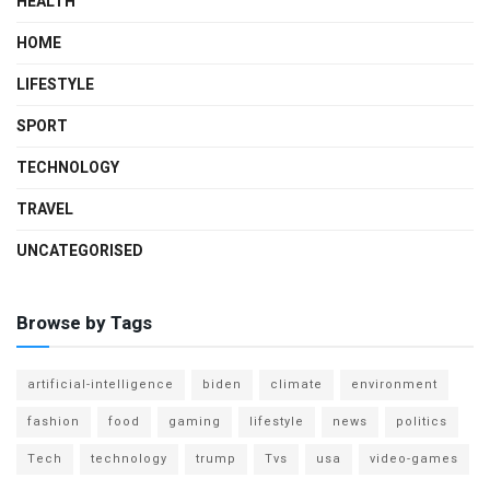
HEALTH
HOME
LIFESTYLE
SPORT
TECHNOLOGY
TRAVEL
UNCATEGORISED
Browse by Tags
artificial-intelligence
biden
climate
environment
fashion
food
gaming
lifestyle
news
politics
Tech
technology
trump
Tvs
usa
video-games