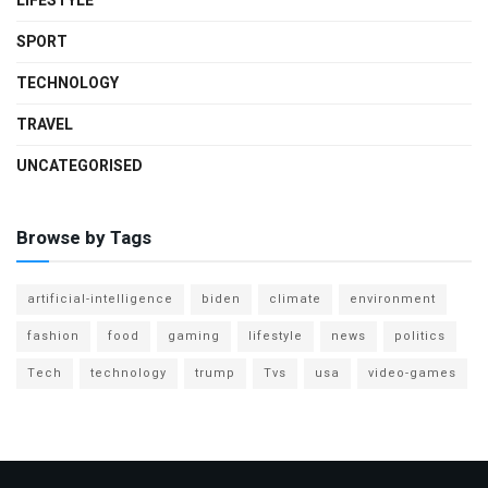
LIFESTYLE
SPORT
TECHNOLOGY
TRAVEL
UNCATEGORISED
Browse by Tags
artificial-intelligence
biden
climate
environment
fashion
food
gaming
lifestyle
news
politics
Tech
technology
trump
Tvs
usa
video-games