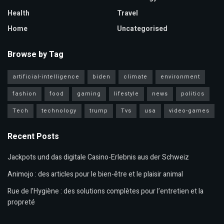
Health
Travel
Home
Uncategorised
Browse by Tag
artificial-intelligence
biden
climate
environment
fashion
food
gaming
lifestyle
news
politics
Tech
technology
trump
Tvs
usa
video-games
Recent Posts
Jackpots und das digitale Casino-Erlebnis aus der Schweiz
Animojo : des articles pour le bien-être et le plaisir animal
Rue de l’Hygiène : des solutions complètes pour l’entretien et la
propreté