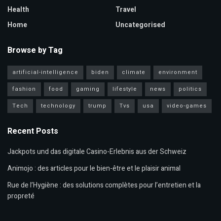
Health
Travel
Home
Uncategorised
Browse by Tag
artificial-intelligence
biden
climate
environment
fashion
food
gaming
lifestyle
news
politics
Tech
technology
trump
Tvs
usa
video-games
Recent Posts
Jackpots und das digitale Casino-Erlebnis aus der Schweiz
Animojo : des articles pour le bien-être et le plaisir animal
Rue de l’Hygiène : des solutions complètes pour l’entretien et la
propreté