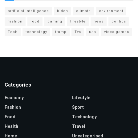
artificial-intelligence
biden
climate
environment
fashion
food
gaming
lifestyle
news
politics
Tech
technology
trump
Tvs
usa
video-games
Categories
Economy
Lifestyle
Fashion
Sport
Food
Technology
Health
Travel
Home
Uncategorised