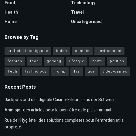
Food
Technology
Health
Travel
Home
Uncategorised
Browse by Tag
artificial-intelligence
biden
climate
environment
fashion
food
gaming
lifestyle
news
politics
Tech
technology
trump
Tvs
usa
video-games
Recent Posts
Jackpots und das digitale Casino-Erlebnis aus der Schweiz
Animojo : des articles pour le bien-être et le plaisir animal
Rue de l’Hygiène : des solutions complètes pour l’entretien et la
propreté