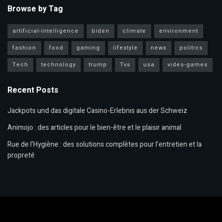
Browse by Tag
artificial-intelligence
biden
climate
environment
fashion
food
gaming
lifestyle
news
politics
Tech
technology
trump
Tvs
usa
video-games
Recent Posts
Jackpots und das digitale Casino-Erlebnis aus der Schweiz
Animojo : des articles pour le bien-être et le plaisir animal
Rue de l’Hygiène : des solutions complètes pour l’entretien et la
propreté