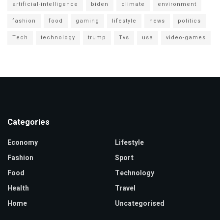
artificial-intelligence
biden
climate
environment
fashion
food
gaming
lifestyle
news
politics
Tech
technology
trump
Tvs
usa
video-games
Categories
Economy
Lifestyle
Fashion
Sport
Food
Technology
Health
Travel
Home
Uncategorised