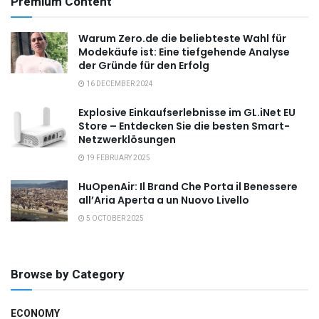
Premium Content
Warum Zero.de die beliebteste Wahl für
Modekäufe ist: Eine tiefgehende Analyse
der Gründe für den Erfolg
16 DECEMBER 2024
Explosive Einkaufserlebnisse im GL.iNet EU
Store – Entdecken Sie die besten Smart-
Netzwerklösungen
19 FEBRUARY 2025
HuOpenAir: Il Brand Che Porta il Benessere
all’Aria Aperta a un Nuovo Livello
5 OCTOBER 2025
Browse by Category
ECONOMY