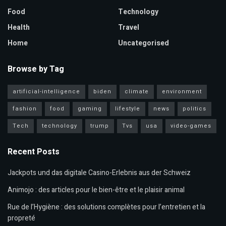
Food
Technology
Health
Travel
Home
Uncategorised
Browse by Tag
artificial-intelligence
biden
climate
environment
fashion
food
gaming
lifestyle
news
politics
Tech
technology
trump
Tvs
usa
video-games
Recent Posts
Jackpots und das digitale Casino-Erlebnis aus der Schweiz
Animojo : des articles pour le bien-être et le plaisir animal
Rue de l’Hygiène : des solutions complètes pour l’entretien et la
propreté