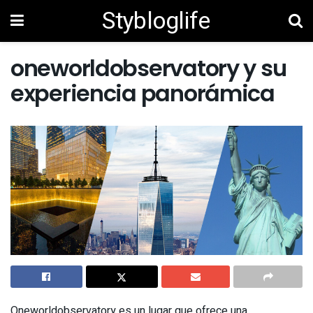
Stybloglife
oneworldobservatory y su
experiencia panorámica
Oneworldobservatory es un lugar que ofrece una