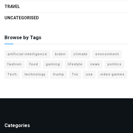
TRAVEL
UNCATEGORISED
Browse by Tags
artificial-intelligence
biden
climate
environment
fashion
food
gaming
lifestyle
news
politics
Tech
technology
trump
Tvs
usa
video-games
Categories