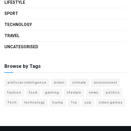
LIFESTYLE
SPORT
TECHNOLOGY
TRAVEL
UNCATEGORISED
Browse by Tags
artificial-intelligence
biden
climate
environment
fashion
food
gaming
lifestyle
news
politics
Tech
technology
trump
Tvs
usa
video-games