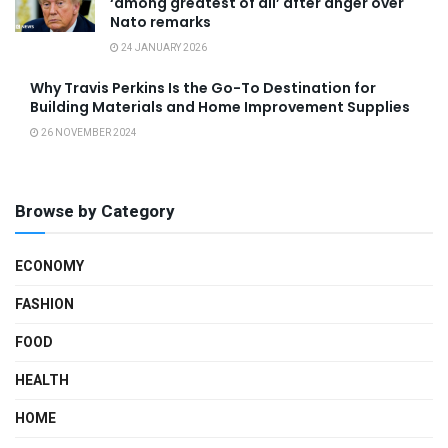
‘among greatest of all’ after anger over
Nato remarks
24 JANUARY 2026
Why Travis Perkins Is the Go-To Destination for
Building Materials and Home Improvement Supplies
26 NOVEMBER 2024
Browse by Category
ECONOMY
FASHION
FOOD
HEALTH
HOME