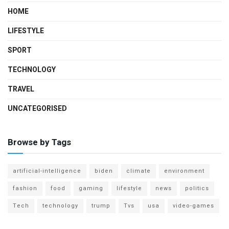
HOME
LIFESTYLE
SPORT
TECHNOLOGY
TRAVEL
UNCATEGORISED
Browse by Tags
artificial-intelligence
biden
climate
environment
fashion
food
gaming
lifestyle
news
politics
Tech
technology
trump
Tvs
usa
video-games