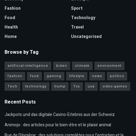
Fashion
Sport
Food
Technology
Health
Travel
Home
Uncategorised
Browse by Tag
artificial-intelligence
biden
climate
environment
fashion
food
gaming
lifestyle
news
politics
Tech
technology
trump
Tvs
usa
video-games
Recent Posts
Jackpots und das digitale Casino-Erlebnis aus der Schweiz
Animojo : des articles pour le bien-être et le plaisir animal
Rue de l’Hygiène : des solutions complètes pour l’entretien et la