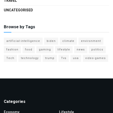
TRAVEL
UNCATEGORISED
Browse by Tags
artificial-intelligence
biden
climate
environment
fashion
food
gaming
lifestyle
news
politics
Tech
technology
trump
Tvs
usa
video-games
Categories
Economy
Lifestyle