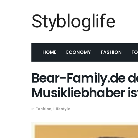
Stybloglife
HOME
ECONOMY
FASHION
F
Bear-Family.de da
Musikliebhaber is
in
Fashion
,
Lifestyle