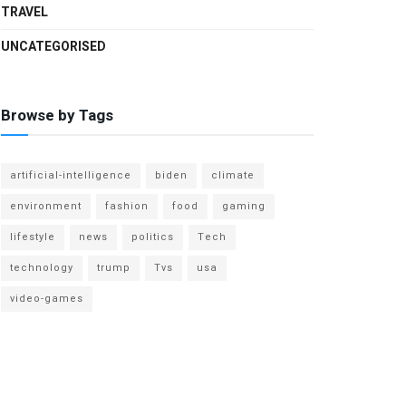
TRAVEL
UNCATEGORISED
Browse by Tags
artificial-intelligence
biden
climate
environment
fashion
food
gaming
lifestyle
news
politics
Tech
technology
trump
Tvs
usa
video-games