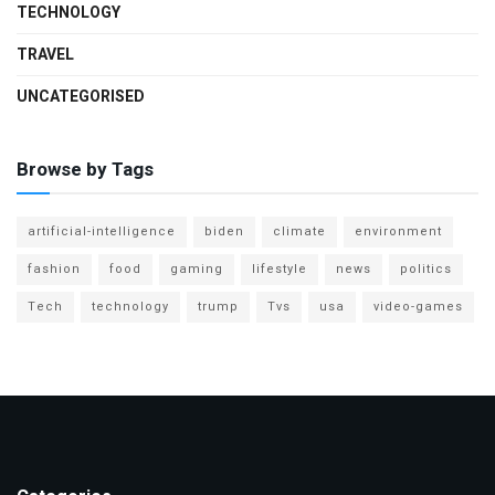
TECHNOLOGY
TRAVEL
UNCATEGORISED
Browse by Tags
artificial-intelligence
biden
climate
environment
fashion
food
gaming
lifestyle
news
politics
Tech
technology
trump
Tvs
usa
video-games