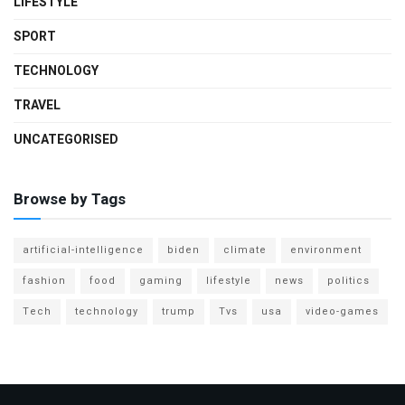
LIFESTYLE
SPORT
TECHNOLOGY
TRAVEL
UNCATEGORISED
Browse by Tags
artificial-intelligence
biden
climate
environment
fashion
food
gaming
lifestyle
news
politics
Tech
technology
trump
Tvs
usa
video-games