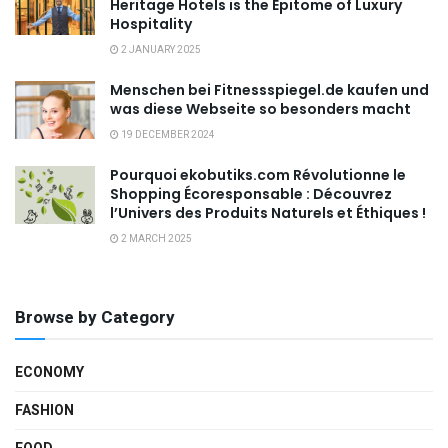
Heritage Hotels is the Epitome of Luxury
Hospitality
2 JANUARY 2025
Menschen bei Fitnessspiegel.de kaufen und
was diese Webseite so besonders macht
19 DECEMBER 2024
Pourquoi ekobutiks.com Révolutionne le
Shopping Écoresponsable : Découvrez
l’Univers des Produits Naturels et Éthiques !
2 MARCH 2025
Browse by Category
ECONOMY
FASHION