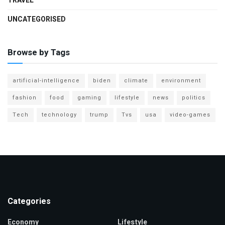
TRAVEL
UNCATEGORISED
Browse by Tags
artificial-intelligence
biden
climate
environment
fashion
food
gaming
lifestyle
news
politics
Tech
technology
trump
Tvs
usa
video-games
Categories
Economy
Lifestyle