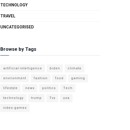
TECHNOLOGY
TRAVEL
UNCATEGORISED
Browse by Tags
artificial-intelligence
biden
climate
environment
fashion
food
gaming
lifestyle
news
politics
Tech
technology
trump
Tvs
usa
video-games