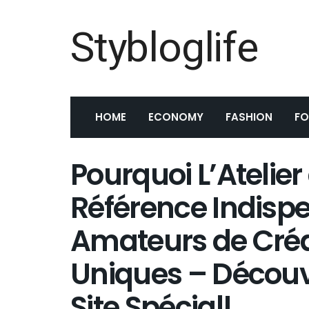
Stybloglife
HOME
ECONOMY
FASHION
F
Pourquoi L’Atelier
Référence Indispe
Amateurs de Créat
Uniques – Découv
Site Spécial!