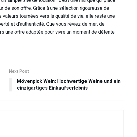
’un simple site de location : c’est une marque qui place
cœur de son offre. Grâce à une sélection rigoureuse de
 valeurs tournées vers la qualité de vie, elle reste une
erté et d’authenticité. Que vous rêviez de mer, de
s une offre adaptée pour vivre un moment de détente
Next Post
Mövenpick Wein: Hochwertige Weine und ein
einzigartiges Einkaufserlebnis