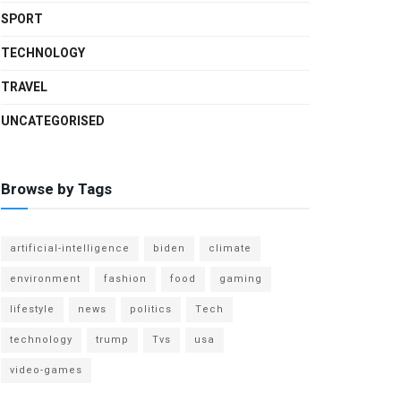
SPORT
TECHNOLOGY
TRAVEL
UNCATEGORISED
Browse by Tags
artificial-intelligence
biden
climate
environment
fashion
food
gaming
lifestyle
news
politics
Tech
technology
trump
Tvs
usa
video-games