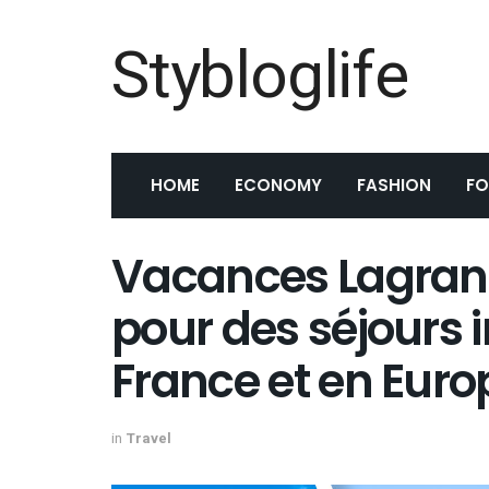
Stybloglife
HOME
ECONOMY
FASHION
F
Vacances Lagrange
pour des séjours 
France et en Euro
in
Travel